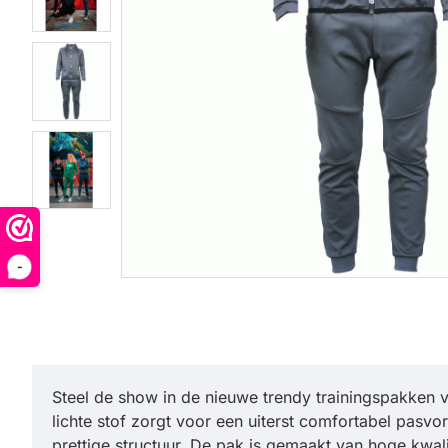
-
Steel de show in de nieuwe trendy trainingspakken 
lichte stof zorgt voor een uiterst comfortabel pasv
prettige structuur. De pak is gemaakt van hoge kwali