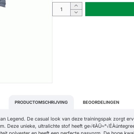
PRODUCTOMSCHRIJVING
BEOORDELINGEN
van Legend. De casual look van deze trainingspak zorgt erv
orm. Deze unieke, ultralichte stof heeft ge√¢ÀÜ≈°√ÉÀúntegr
teit polyester en heeft een perfecte pasvorm. De hoge kwalit