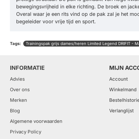
bewegingsvrijheid in elke richting. De broek en jack
Overal waar je een rits vind op de pak zal je het m
begeleider voor vrije tijd en sport.
Tags:
Trainingspak grijs dames/heren Limited Legend DRIFIT - M
INFORMATIE
MIJN ACC
Advies
Account
Over ons
Winkelmand
Merken
Bestelhistori
Blog
Verlanglijst
Algemene voorwaarden
Privacy Policy