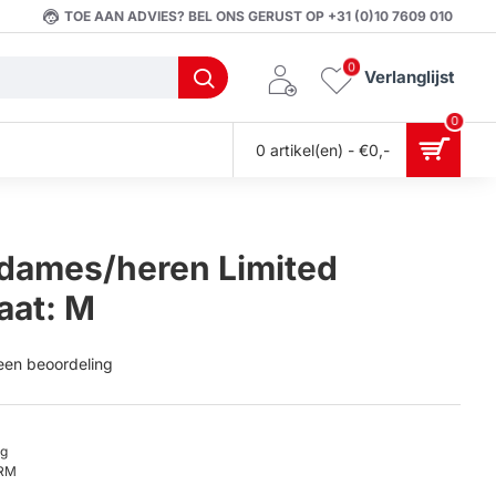
TOE AAN ADVIES? BEL ONS GERUST OP +31 (0)10 7609 010
0
Verlanglijst
0
0 artikel(en) - €0,-
s dames/heren Limited
aat: M
 een beoordeling
0g
RM