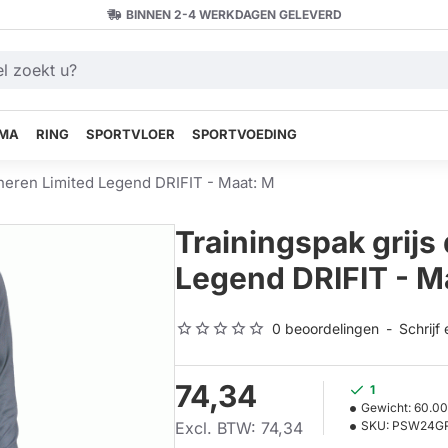
BINNEN 2-4 WERKDAGEN GELEVERD
MA
RING
SPORTVLOER
SPORTVOEDING
heren Limited Legend DRIFIT - Maat: M
Trainingspak grij
Legend DRIFIT - M
0 beoordelingen
-
Schrijf
74,34
1
Gewicht:
60.0
Excl. BTW: 74,34
SKU:
PSW24G