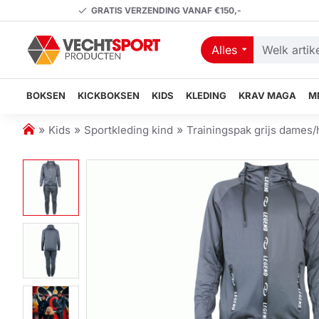
GRATIS VERZENDING VANAF €150,-
Alles
Welk
artikel
zoekt
BOKSEN
KICKBOKSEN
KIDS
KLEDING
KRAV MAGA
M
u?
h
Kids
Sportkleding kind
Trainingspak grijs dames/
o
m
e