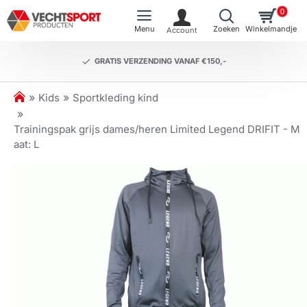
0
GRATIS VERZENDING VANAF €150,-
h
Kids
Sportkleding kind
o
m
Trainingspak grijs dames/heren Limited Legend DRIFIT - M
e
aat: L