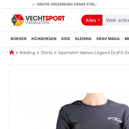
GRATIS VERZENDING VANAF €150,-
Alles
Welk
artikel
zoekt
BOKSEN
KICKBOKSEN
KIDS
KLEDING
KRAV MAGA
M
u?
h
Kleding
Shirts
Sportshirt dames Legend DryFit Zw
o
m
e