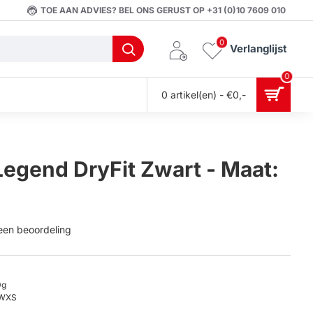
TOE AAN ADVIES? BEL ONS GERUST OP +31 (0)10 7609 010
0
Verlanglijst
0
0 artikel(en) - €0,-
Legend DryFit Zwart - Maat:
 een beoordeling
0g
WXS