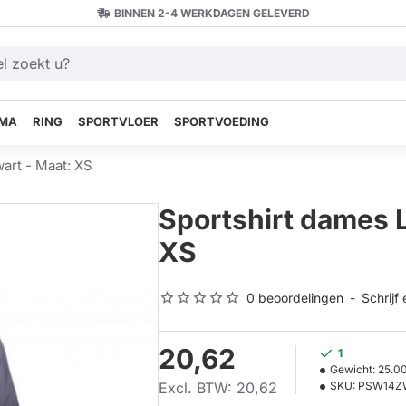
BINNEN 2-4 WERKDAGEN GELEVERD
MA
RING
SPORTVLOER
SPORTVOEDING
art - Maat: XS
Sportshirt dames 
XS
0 beoordelingen
-
Schrijf
20,62
1
Gewicht:
25.0
Excl. BTW: 20,62
SKU:
PSW14Z