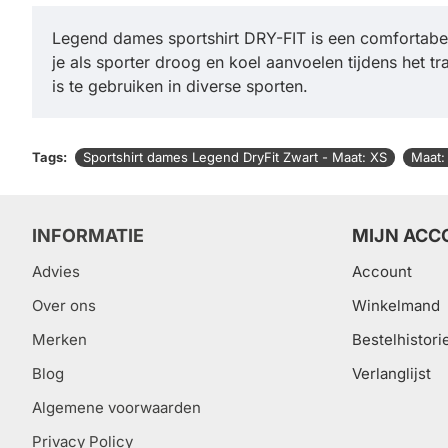
Legend dames sportshirt DRY-FIT is een comfortabel t
je als sporter droog en koel aanvoelen tijdens het t
is te gebruiken in diverse sporten.
Tags:
Sportshirt dames Legend DryFit Zwart - Maat: XS
Maat:
INFORMATIE
MIJN ACC
Advies
Account
Over ons
Winkelmand
Merken
Bestelhistori
Blog
Verlanglijst
Algemene voorwaarden
Privacy Policy