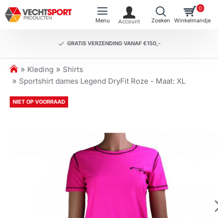
0
GRATIS VERZENDING VANAF €150,-
h
Kleding
Shirts
o
Sportshirt dames Legend DryFit Roze - Maat: XL
m
e
NIET OP VOORRAAD