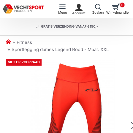
0
GRATIS VERZENDING VANAF €150,-
h
Fitness
o
Sportlegging dames Legend Rood - Maat: XXL
m
e
NIET OP VOORRAAD