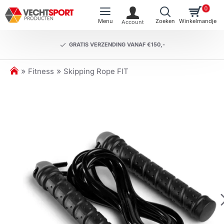
0
GRATIS VERZENDING VANAF €150,-
h
Fitness
Skipping Rope FIT
o
m
e