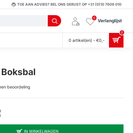
TOE AAN ADVIES? BEL ONS GERUST OP +31 (0)10 7609 010
0
Verlanglijst
0
0 artikel(en) - €0,-
 Boksbal
 een beoordeling
g
1
IN WINKELWAGEN