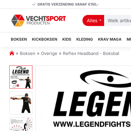
GRATIS VERZENDING VANAF €150,-
Alles
Welk
artikel
zoekt
BOKSEN
KICKBOKSEN
KIDS
KLEDING
KRAV MAGA
M
u?
h
Boksen
Overige
Reflex Headband - Boksbal
o
m
e