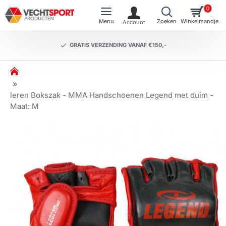
0
GRATIS VERZENDING VANAF €150,-
h
o
m
leren Bokszak - MMA Handschoenen Legend met duim -
e
Maat: M