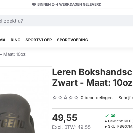
BINNEN 2-4 WERKDAGEN GELEVERD
MA
RING
SPORTVLOER
SPORTVOEDING
 Maat: 10oz
Leren Bokshandsc
Zwart - Maat: 10oz
0 beoordelingen
-
Schrijf
49,55
39
Gewicht:
60.0
Excl. BTW: 49,55
SKU:
PBG07M