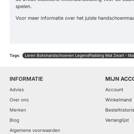
spelen.
Voor meer informatie over het juiste handschoenmaa
Tags:
Leren Bokshandschoenen LegendPadding Mat Zwart - Maa
INFORMATIE
MIJN ACC
Advies
Account
Over ons
Winkelmand
Merken
Bestelhistori
Blog
Verlanglijst
Algemene voorwaarden