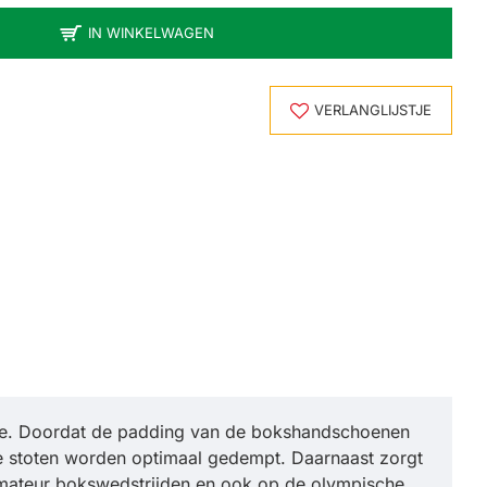
IN WINKELWAGEN
VERLANGLIJSTJE
de. Doordat de padding van de bokshandschoenen
de stoten worden optimaal gedempt. Daarnaast zorgt
j amateur bokswedstrijden en ook op de olympische