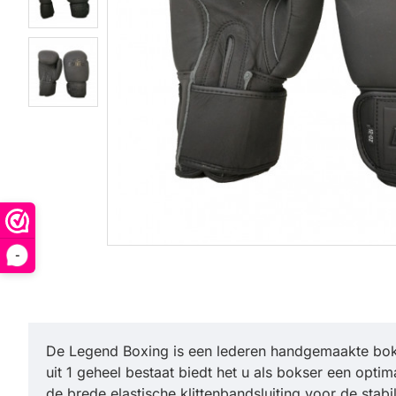
-
De Legend Boxing is een lederen handgemaakte bok
uit 1 geheel bestaat biedt het u als bokser een op
de brede elastische klittenbandsluiting voor de sta