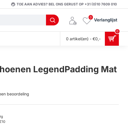
TOE AAN ADVIES? BEL ONS GERUST OP +31 (0)10 7609 010
0
Verlanglijst
0
0 artikel(en) - €0,-
hoenen LegendPadding Mat
 een beoordeling
0g
Z10