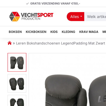
GRATIS VERZENDING VANAF €150,-
Alles
Welk
artikel
zoekt
BOKSEN
KICKBOKSEN
KIDS
KLEDING
KRAV MAGA
M
u?
h
Leren Bokshandschoenen LegendPadding Mat Zwart -
o
m
e