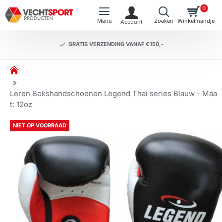
0
GRATIS VERZENDING VANAF €150,-
h
o
m
Leren Bokshandschoenen Legend Thai series Blauw - Maa
e
t: 12oz
NIET OP VOORRAAD