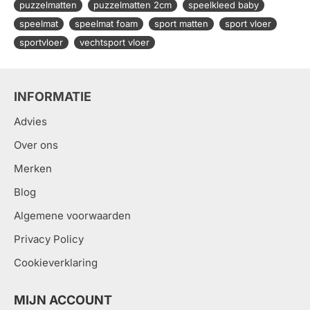
puzzelmatten
puzzelmatten 2cm
speelkleed baby
speelmat
speelmat foam
sport matten
sport vloer
sportvloer
vechtsport vloer
INFORMATIE
Advies
Over ons
Merken
Blog
Algemene voorwaarden
Privacy Policy
Cookieverklaring
MIJN ACCOUNT