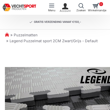
0
GRATIS VERZENDING VANAF €150,-
h
Puzzelmatten
o
Legend Puzzelmat sport 2CM Zwart/Grijs - Default
m
e