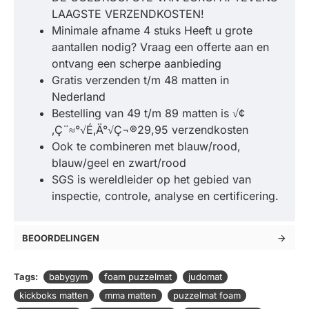
LAAGSTE VERZENDKOSTEN!
Minimale afname 4 stuks Heeft u grote
aantallen nodig? Vraag een offerte aan en
ontvang een scherpe aanbieding
Gratis verzenden t/m 48 matten in
Nederland
Bestelling van 49 t/m 89 matten is √¢
‚Ç¨≈°√É‚Ä°√Ç¬®29,95 verzendkosten
Ook te combineren met blauw/rood,
blauw/geel en zwart/rood
SGS is wereldleider op het gebied van
inspectie, controle, analyse en certificering.
BEOORDELINGEN
Tags:
babygym
foam puzzelmat
judomat
kickboks matten
mma matten
puzzelmat foam