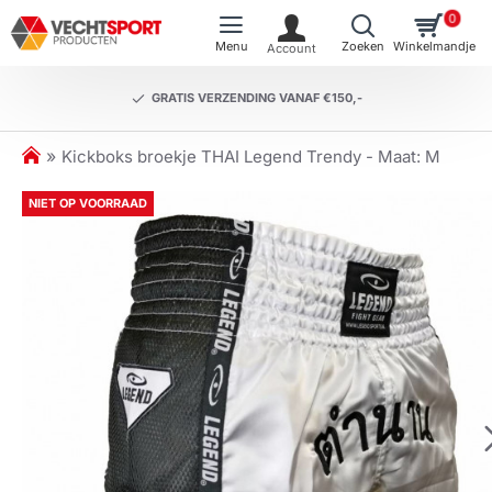
0
GRATIS VERZENDING VANAF €150,-
h
Kickboks broekje THAI Legend Trendy - Maat: M
o
m
NIET OP VOORRAAD
e