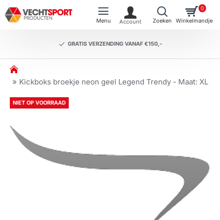
0
GRATIS VERZENDING VANAF €150,-
h
o
Kickboks broekje neon geel Legend Trendy - Maat: XL
m
e
NIET OP VOORRAAD