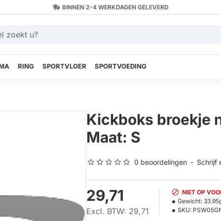
BINNEN 2-4 WERKDAGEN GELEVERD
MA
RING
SPORTVLOER
SPORTVOEDING
Kickboks broekje 
Maat: S
0 beoordelingen
-
Schrijf
29,71
NIET OP VO
Gewicht:
33.95
Excl. BTW: 29,71
SKU:
PSW05G