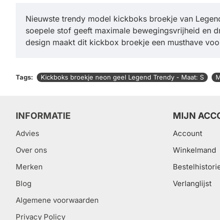
Nieuwste trendy model kickboks broekje van Legend 
soepele stof geeft maximale bewegingsvrijheid en dr
design maakt dit kickbox broekje een musthave voor
Tags:
Kickboks broekje neon geel Legend Trendy - Maat: S
M
INFORMATIE
MIJN ACC
Advies
Account
Over ons
Winkelmand
Merken
Bestelhistori
Blog
Verlanglijst
Algemene voorwaarden
Privacy Policy