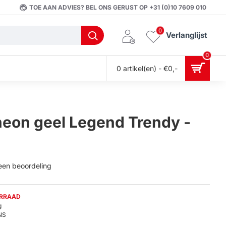
TOE AAN ADVIES? BEL ONS GERUST OP +31 (0)10 7609 010
0
Verlanglijst
0
0 artikel(en) - €0,-
neon geel Legend Trendy -
 een beoordeling
ORRAAD
g
NS