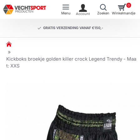
0
GRATIS VERZENDING VANAF €150,-
h
o
m
Kickboks broekje golden killer crock Legend Trendy - Maa
e
t: XXS