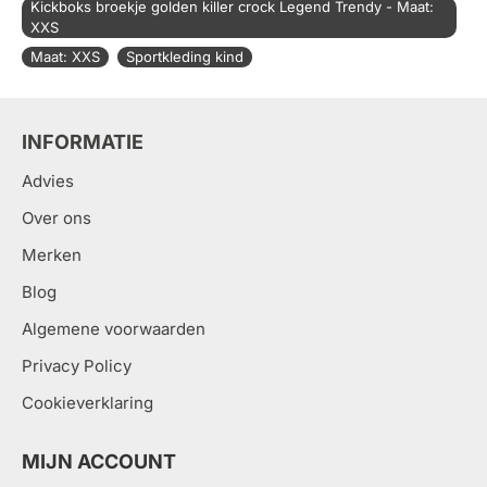
Kickboks broekje golden killer crock Legend Trendy - Maat:
XXS
Maat: XXS
Sportkleding kind
INFORMATIE
Advies
Over ons
Merken
Blog
Algemene voorwaarden
Privacy Policy
Cookieverklaring
MIJN ACCOUNT