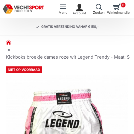
0
GRATIS VERZENDING VANAF €150,-
h
o
m
Kickboks broekje dames roze wit Legend Trendy - Maat: S
e
NIET OP VOORRAAD