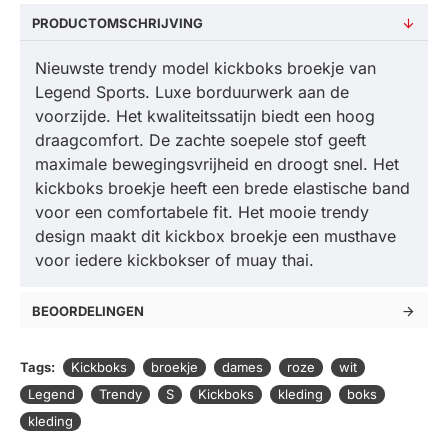
PRODUCTOMSCHRIJVING
Nieuwste trendy model kickboks broekje van
Legend Sports. Luxe borduurwerk aan de
voorzijde. Het kwaliteitssatijn biedt een hoog
draagcomfort. De zachte soepele stof geeft
maximale bewegingsvrijheid en droogt snel. Het
kickboks broekje heeft een brede elastische band
voor een comfortabele fit. Het mooie trendy
design maakt dit kickbox broekje een musthave
voor iedere kickbokser of muay thai.
BEOORDELINGEN
Tags:
Kickboks
broekje
dames
roze
wit
Legend
Trendy
S
Kickboks
kleding
boks
kleding