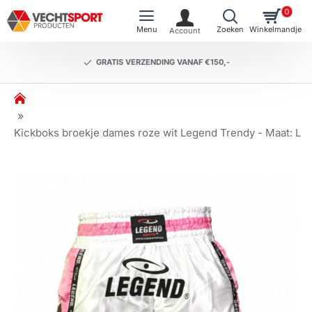
0
GRATIS VERZENDING VANAF €150,-
h
o
m
Kickboks broekje dames roze wit Legend Trendy - Maat: L
e