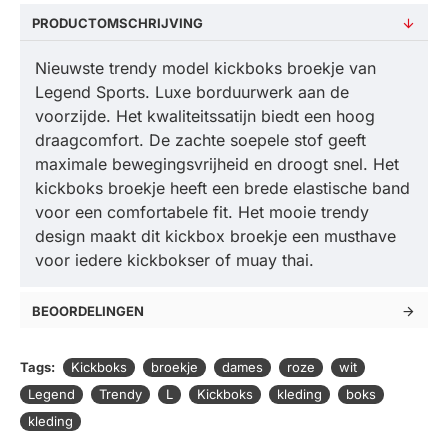
PRODUCTOMSCHRIJVING
Nieuwste trendy model kickboks broekje van
Legend Sports. Luxe borduurwerk aan de
voorzijde. Het kwaliteitssatijn biedt een hoog
draagcomfort. De zachte soepele stof geeft
maximale bewegingsvrijheid en droogt snel. Het
kickboks broekje heeft een brede elastische band
voor een comfortabele fit. Het mooie trendy
design maakt dit kickbox broekje een musthave
voor iedere kickbokser of muay thai.
BEOORDELINGEN
Tags:
Kickboks
broekje
dames
roze
wit
Legend
Trendy
L
Kickboks
kleding
boks
kleding