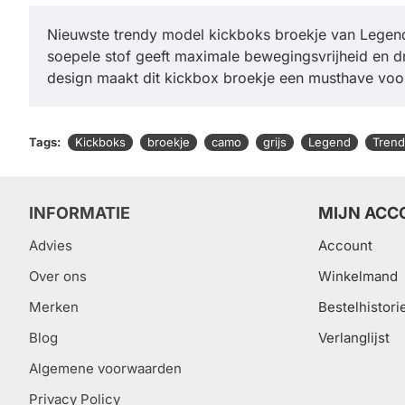
Nieuwste trendy model kickboks broekje van Legend 
soepele stof geeft maximale bewegingsvrijheid en dr
design maakt dit kickbox broekje een musthave voor
Tags:
Kickboks
broekje
camo
grijs
Legend
Trend
INFORMATIE
MIJN ACC
Advies
Account
Over ons
Winkelmand
Merken
Bestelhistori
Blog
Verlanglijst
Algemene voorwaarden
Privacy Policy