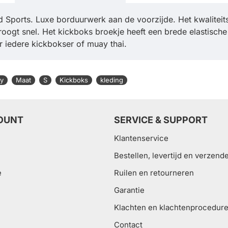
Sports. Luxe borduurwerk aan de voorzijde. Het kwaliteit
oogt snel. Het kickboks broekje heeft een brede elastisch
 iedere kickbokser of muay thai.
y
Maat
S
Kickboks
kleding
OUNT
SERVICE & SUPPORT
Klantenservice
Bestellen, levertijd en verzend
e
Ruilen en retourneren
Garantie
Klachten en klachtenprocedur
Contact