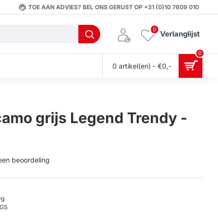
TOE AAN ADVIES? BEL ONS GERUST OP +31 (0)10 7609 010
0
Verlanglijst
0
0 artikel(en) - €0,-
camo grijs Legend Trendy -
 een beoordeling
0g
GS