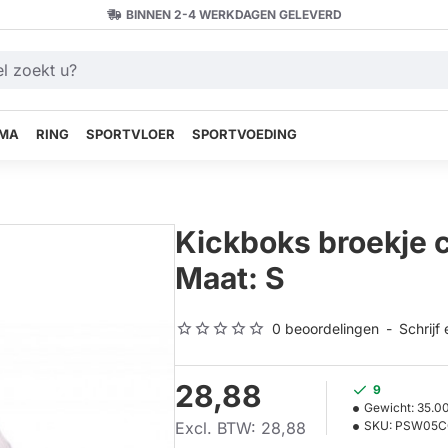
BINNEN 2-4 WERKDAGEN GELEVERD
MA
RING
SPORTVLOER
SPORTVOEDING
Kickboks broekje 
Maat: S
0 beoordelingen
-
Schrijf
28,88
9
Gewicht:
35.0
Excl. BTW: 28,88
SKU:
PSW05C