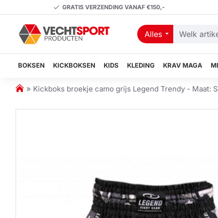
GRATIS VERZENDING VANAF €150,-
Alles
Welk
artikel
zoekt
BOKSEN
KICKBOKSEN
KIDS
KLEDING
KRAV MAGA
M
u?
h
Kickboks broekje camo grijs Legend Trendy - Maat: S
o
m
e