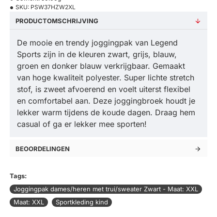
SKU:
PSW37HZW2XL
PRODUCTOMSCHRIJVING
De mooie en trendy joggingpak van Legend
Sports zijn in de kleuren zwart, grijs, blauw,
groen en donker blauw verkrijgbaar. Gemaakt
van hoge kwaliteit polyester. Super lichte stretch
stof, is zweet afvoerend en voelt uiterst flexibel
en comfortabel aan. Deze joggingbroek houdt je
lekker warm tijdens de koude dagen. Draag hem
casual of ga er lekker mee sporten!
BEOORDELINGEN
Tags:
Joggingpak dames/heren met trui/sweater Zwart - Maat: XXL
Maat: XXL
Sportkleding kind