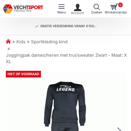
0
GRATIS VERZENDING VANAF €150,-
h
Kids
Sportkleding kind
o
m
Joggingpak dames/heren met trui/sweater Zwart - Maat: X
e
XL
NIET OP VOORRAAD