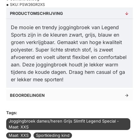
SKU:
PSW26GR2XS
PRODUCTOMSCHRIJVING
De mooie en trendy joggingbroek van Legend
Sports zijn in de kleuren zwart, grijs, blauw en
groen verkrijgbaar. Gemaakt van hoge kwaliteit
polyester. Super lichte stretch stof, is zweet
afvoerend en voelt uiterst flexibel en comfortabel
aan. Deze joggingbroek houdt je lekker warm
tijdens de koude dagen. Draag hem casual of ga
er lekker mee sporten!
BEOORDELINGEN
Tags:
Joggingbroek dames/heren Grijs Slimfit Legend Special -
Maat: XXS
Maat: XXS
Sportkleding kind