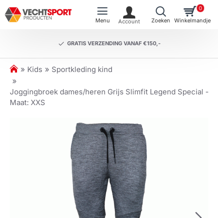
0
GRATIS VERZENDING VANAF €150,-
h
Kids
Sportkleding kind
o
m
Joggingbroek dames/heren Grijs Slimfit Legend Special -
e
Maat: XXS