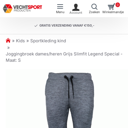
0
GRATIS VERZENDING VANAF €150,-
h
Kids
Sportkleding kind
o
m
Joggingbroek dames/heren Grijs Slimfit Legend Special -
e
Maat: S