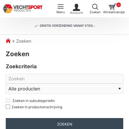
0
GRATIS VERZENDING VANAF €150,-
h
Zoeken
o
Zoeken
m
e
Zoekcriteria
Zoeken in subcategorieën
Zoeken in productomschrijving
ZOEKEN