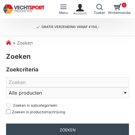
0
GRATIS VERZENDING VANAF €150,-
h
Zoeken
o
Zoeken
m
e
Zoekcriteria
Zoeken in subcategorieën
Zoeken in productomschrijving
ZOEKEN