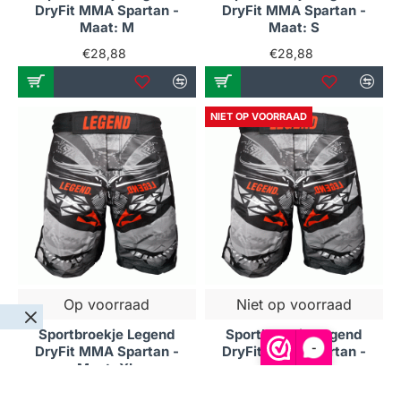
DryFit MMA Spartan -
DryFit MMA Spartan -
Maat: M
Maat: S
€28,88
€28,88
NIET OP VOORRAAD
Op voorraad
Niet op voorraad
Sportbroekje Legend
Sportbroekje Legend
-
DryFit MMA Spartan -
DryFit MMA Spartan -
Maat: XL
Maat: XS
€28,88
€28,88