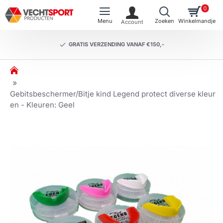
0
GRATIS VERZENDING VANAF €150,-
h
o
m
Gebitsbeschermer/Bitje kind Legend protect diverse kleur
e
en - Kleuren: Geel