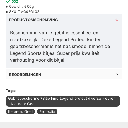
532
Gewicht:
6.00g
SKU:
TMG02GL02
PRODUCTOMSCHRIJVING
Bescherming van je gebit is essentieel en
noodzakelijk. Deze Legend Protect kinder
gebitsbeschermer is het basismodel binnen de
Legend Sports bitjes. Super prijs kwaliteit
verhouding voor dit bitje!
BEOORDELINGEN
Tags:
Gebitsbeschermer/Bitje kind Legend protect diverse kleuren
- Kleuren: Geel
Kleuren: Geel
Protectie