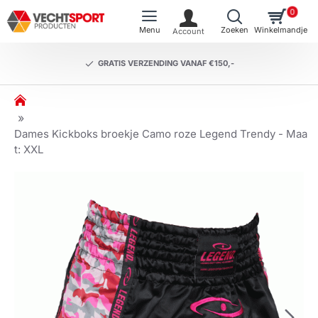
0
GRATIS VERZENDING VANAF €150,-
h
o
m
Dames Kickboks broekje Camo roze Legend Trendy - Maa
e
t: XXL