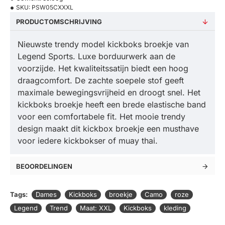
SKU:
PSW05CXXXL
PRODUCTOMSCHRIJVING
Nieuwste trendy model kickboks broekje van
Legend Sports. Luxe borduurwerk aan de
voorzijde. Het kwaliteitssatijn biedt een hoog
draagcomfort. De zachte soepele stof geeft
maximale bewegingsvrijheid en droogt snel. Het
kickboks broekje heeft een brede elastische band
voor een comfortabele fit. Het mooie trendy
design maakt dit kickbox broekje een musthave
voor iedere kickbokser of muay thai.
BEOORDELINGEN
Tags:
Dames
Kickboks
broekje
Camo
roze
Legend
Trend
Maat: XXL
Kickboks
kleding