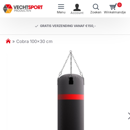
0
GRATIS VERZENDING VANAF €150,-
h
Cobra 100x30 cm
o
m
e