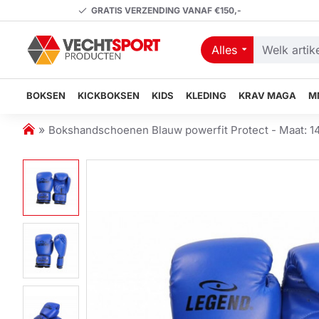
GRATIS VERZENDING VANAF €150,-
Alles
Welk
artikel
zoekt
BOKSEN
KICKBOKSEN
KIDS
KLEDING
KRAV MAGA
M
u?
h
Bokshandschoenen Blauw powerfit Protect - Maat: 1
o
m
e