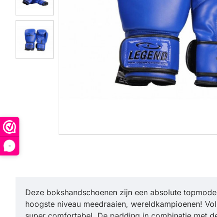
-
Deze bokshandschoenen zijn een absolute topmodel v
hoogste niveau meedraaien, wereldkampioenen! Vol
super comfortabel. De padding in combinatie met d