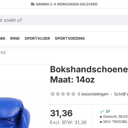
BINNEN 2-4 WERKDAGEN GELEVERD
MA
RING
SPORTVLOER
SPORTVOEDING
4oz
Bokshandschoenen 
Maat: 14oz
0 beoordelingen
-
Schrijf
31,36
37
Gewicht:
38.00
Excl. BTW: 31,36
SKU:
TBG03BL