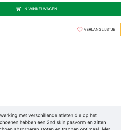
IN WINKELWAGEN
VERLANGLIJSTJE
erking met verschillende atleten die op het
choenen hebben een 2nd skin pasvorm en zitten
choen absorberen stoten en trappen optimaal. Met