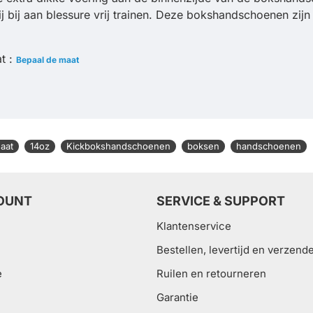
bij aan blessure vrij trainen. Deze bokshandschoenen zijn
t :
Bepaal de maat
aat
14oz
Kickbokshandschoenen
boksen
handschoenen
OUNT
SERVICE & SUPPORT
Klantenservice
Bestellen, levertijd en verzend
e
Ruilen en retourneren
Garantie