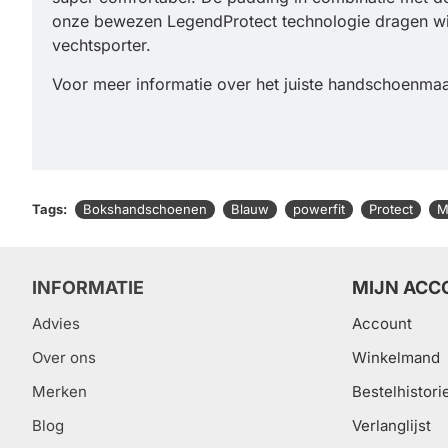
onze bewezen LegendProtect technologie dragen wij 
vechtsporter.
Voor meer informatie over het juiste handschoenmaa
Tags:
Bokshandschoenen
Blauw
powerfit
Protect
M
INFORMATIE
MIJN ACC
Advies
Account
Over ons
Winkelmand
Merken
Bestelhistori
Blog
Verlanglijst