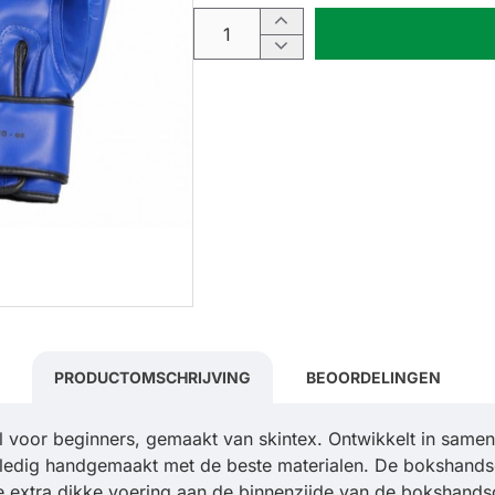
PRODUCTOMSCHRIJVING
BEOORDELINGEN
oor beginners, gemaakt van skintex. Ontwikkelt in samenw
ledig handgemaakt met de beste materialen. De bokshands
e extra dikke voering aan de binnenzijde van de bokshands