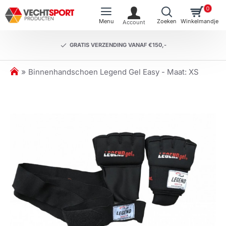
0
GRATIS VERZENDING VANAF €150,-
h
Binnenhandschoen Legend Gel Easy - Maat: XS
o
m
e