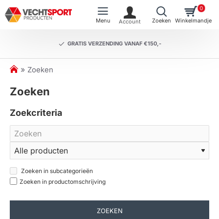
0
GRATIS VERZENDING VANAF €150,-
h
Zoeken
o
Zoeken
m
e
Zoekcriteria
Zoeken in subcategorieën
Zoeken in productomschrijving
ZOEKEN