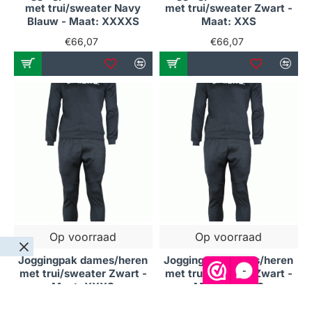
met trui/sweater Navy
met trui/sweater Zwart -
Blauw - Maat: XXXXS
Maat: XXS
€66,07
€66,07
Op voorraad
Op voorraad
Joggingpak dames/heren
Joggingpak dames/heren
-
met trui/sweater Zwart -
met trui/sweater Zwart -
Maat: XXXS
Maat: XXXXS
€66,07
€66,07