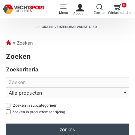
0
GRATIS VERZENDING VANAF €150,-
h
Zoeken
o
Zoeken
m
e
Zoekcriteria
Zoeken in subcategorieën
Zoeken in productomschrijving
ZOEKEN