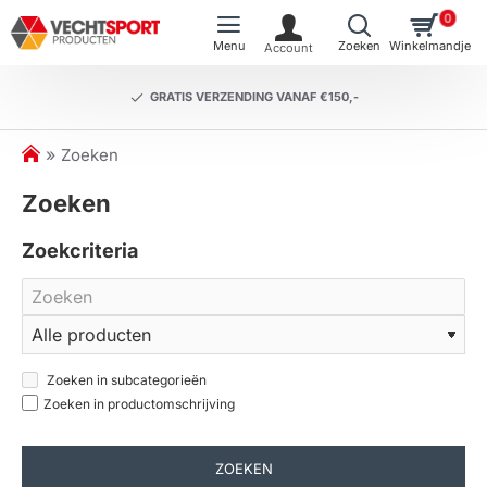
0
GRATIS VERZENDING VANAF €150,-
h
Zoeken
o
Zoeken
m
e
Zoekcriteria
Zoeken in subcategorieën
Zoeken in productomschrijving
ZOEKEN