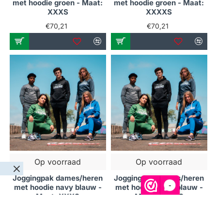
met hoodie groen - Maat:
met hoodie groen - Maat:
XXXS
XXXXS
€70,21
€70,21
Op voorraad
Op voorraad
Joggingpak dames/heren
Joggingpak dames/heren
-
met hoodie navy blauw -
met hoodie navy blauw -
Maat: XXXS
Maat: XXXXS
€70,21
€70,21