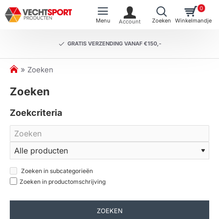
0
GRATIS VERZENDING VANAF €150,-
h
Zoeken
o
Zoeken
m
e
Zoekcriteria
Zoeken in subcategorieën
Zoeken in productomschrijving
ZOEKEN