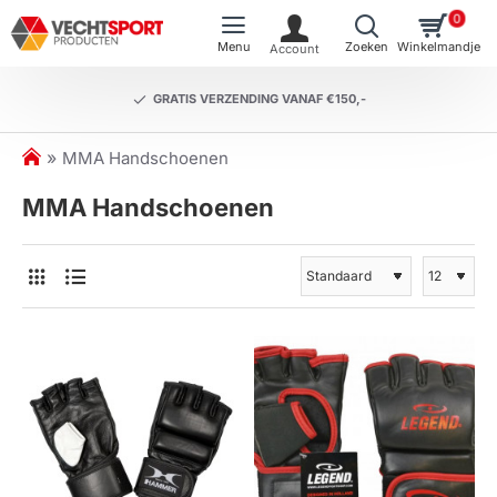
0
GRATIS VERZENDING VANAF €150,-
h
MMA Handschoenen
o
MMA Handschoenen
m
e