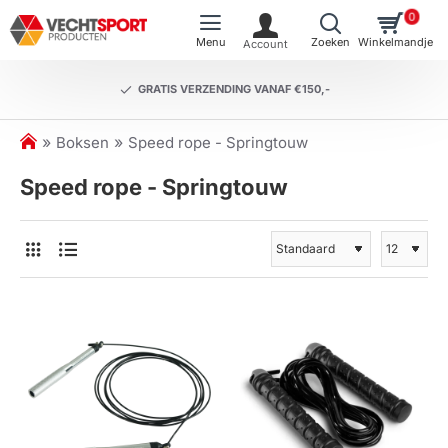
0
GRATIS VERZENDING VANAF €150,-
h
Boksen
Speed rope - Springtouw
o
Speed rope - Springtouw
m
e