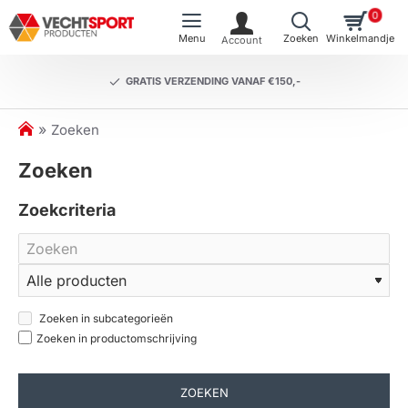
0
GRATIS VERZENDING VANAF €150,-
h
Zoeken
o
Zoeken
m
e
Zoekcriteria
Zoeken in subcategorieën
Zoeken in productomschrijving
ZOEKEN