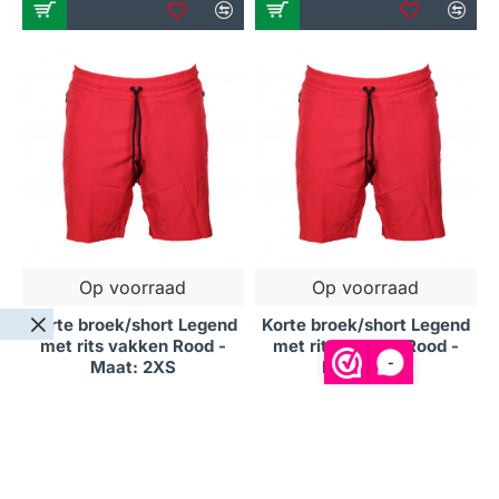
Op voorraad
Op voorraad
Korte broek/short Legend
Korte broek/short Legend
met rits vakken Rood -
met rits vakken Rood -
-
Maat: 2XS
Maat: 3XS
€20,62
€20,62
NIET OP VOORRAAD