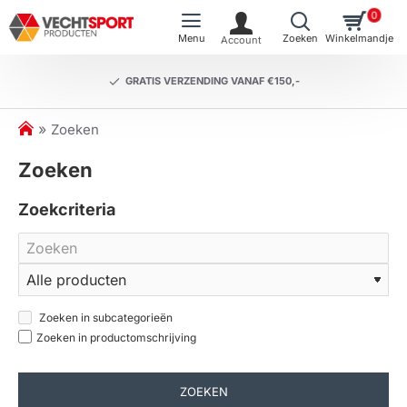
0
GRATIS VERZENDING VANAF €150,-
h
Zoeken
o
Zoeken
m
e
Zoekcriteria
Zoeken in subcategorieën
Zoeken in productomschrijving
ZOEKEN