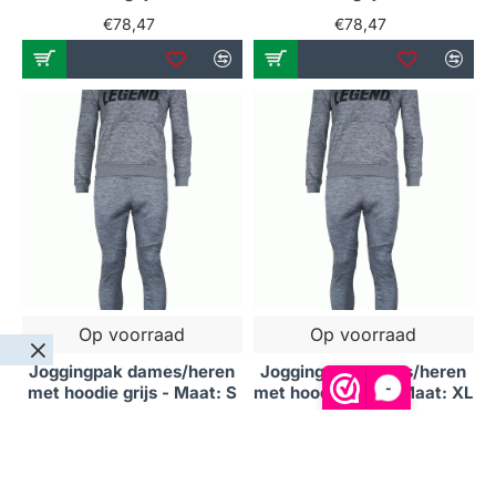
€78,47
€78,47
Op voorraad
Op voorraad
Joggingpak dames/heren
Joggingpak dames/heren
-
met hoodie grijs - Maat: S
met hoodie grijs - Maat: XL
€78,47
€78,47