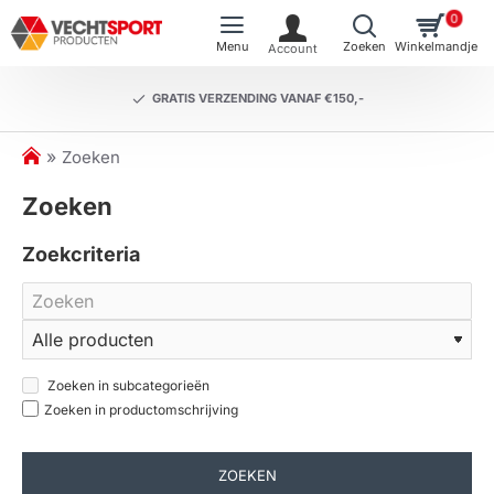
0
GRATIS VERZENDING VANAF €150,-
h
Zoeken
o
Zoeken
m
e
Zoekcriteria
Zoeken in subcategorieën
Zoeken in productomschrijving
ZOEKEN