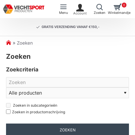
0
GRATIS VERZENDING VANAF €150,-
h
Zoeken
o
Zoeken
m
e
Zoekcriteria
Zoeken in subcategorieën
Zoeken in productomschrijving
ZOEKEN