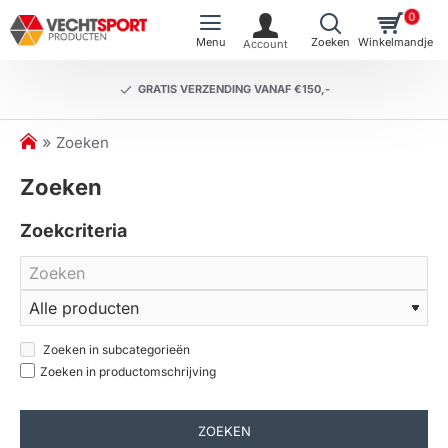
0
GRATIS VERZENDING VANAF €150,-
h
Zoeken
o
Zoeken
m
e
Zoekcriteria
Zoeken in subcategorieën
Zoeken in productomschrijving
ZOEKEN