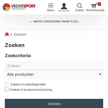
0
GRATIS VERZENDING VANAF €150,-
h
Zoeken
o
Zoeken
m
e
Zoekcriteria
Zoeken in subcategorieën
Zoeken in productomschrijving
ZOEKEN