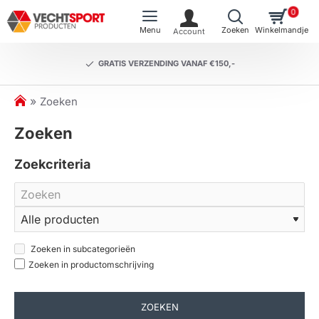
0
GRATIS VERZENDING VANAF €150,-
h
Zoeken
o
Zoeken
m
e
Zoekcriteria
Zoeken in subcategorieën
Zoeken in productomschrijving
ZOEKEN