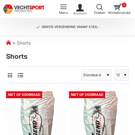
0
GRATIS VERZENDING VANAF €150,-
h
Shorts
o
Shorts
m
e
NIET OP VOORRAAD
NIET OP VOORRAAD