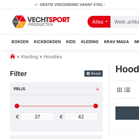
GRATIS VERZENDING VANAF €150,-
Alles
Welk
artikel
zoekt
BOKSEN
KICKBOKSEN
KIDS
KLEDING
KRAV MAGA
M
u?
h
Kleding
Hoodies
o
Hood
m
Filter
Reset
e
PRIJS
€
€