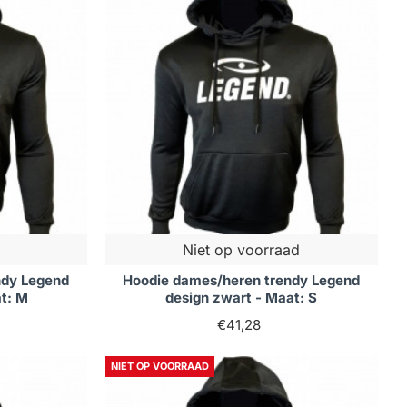
Niet op voorraad
ndy Legend
Hoodie dames/heren trendy Legend
at: M
design zwart - Maat: S
€41,28
NIET OP VOORRAAD