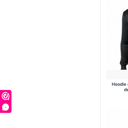
Hoodie
d
-