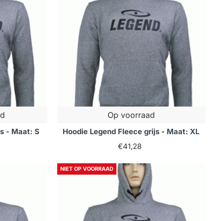
ad
Op voorraad
s - Maat: S
Hoodie Legend Fleece grijs - Maat: XL
€41,28
NIET OP VOORRAAD