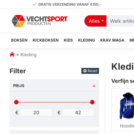
GRATIS VERZENDING VANAF €150,-
Alles
Welk
artikel
zoekt
BOKSEN
KICKBOKSEN
KIDS
KLEDING
KRAV MAGA
M
u?
h
Kleding
o
Kled
m
Filter
Reset
e
Verfijn s
PRIJS
€
€
Hoodi