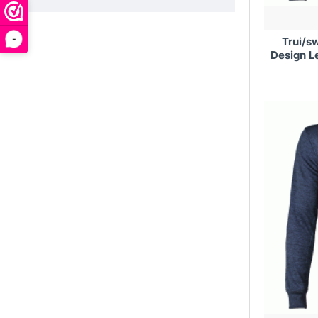
-
Trui/s
Design L