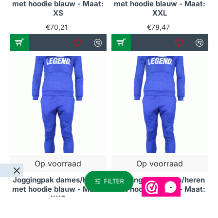
met hoodie blauw - Maat:
met hoodie blauw - Maat:
XS
XXL
€70,21
€78,47
Op voorraad
Op voorraad
Joggingpak dames/heren
Joggingpak dames/heren
FILTER
-
met hoodie blauw - Maat:
met hoodie blauw - Maat:
XXS
XXXS
€70,21
€70,21