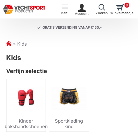
0
GRATIS VERZENDING VANAF €150,-
h
Kids
o
Kids
m
e
Verfijn selectie
Kinder
Sportkleding
bokshandschoenen
kind