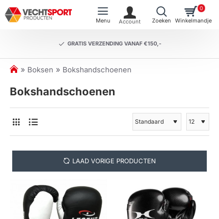
0
GRATIS VERZENDING VANAF €150,-
h
Boksen
Bokshandschoenen
o
Bokshandschoenen
m
e
LAAD VORIGE PRODUCTEN